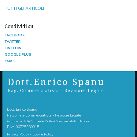
TUTTI GLI ARTICOLI
Condividi su
FACEBOOK
TWITTER
LINKEDIN
GOOGLE PLUS
EMAIL
Dott. Enrico Spanu
Ragioniere Commercialista - Revisore Legale
iscritto al n. 14/A Ordine dei Dottori Commercialisti di Nuoro
P.iva 00725080915
Privacy Policy
-
Cookie Policy