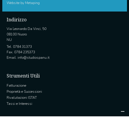
Website by
Metaping
Indirizzo
Via Leonardo Da Vinci, 50
08100 Nuoro
NU
Tel. 0784 31373
Fax. 0784 235373
Email.
info@studiospanu.it
Strumenti Utili
Fatturazione
Proprietà e Successioni
Rivalutazioni ISTAT
Tassi e Interessi
Link Utili